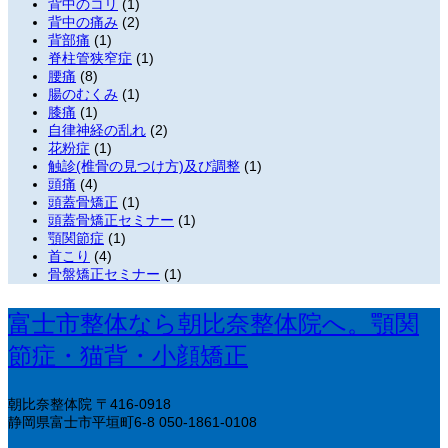
背中のコリ
(1)
背中の痛み
(2)
背部痛
(1)
脊柱管狭窄症
(1)
腰痛
(8)
腸のむくみ
(1)
膝痛
(1)
自律神経の乱れ
(2)
花粉症
(1)
触診(椎骨の見つけ方)及び調整
(1)
頭痛
(4)
頭蓋骨矯正
(1)
頭蓋骨矯正セミナー
(1)
顎関節症
(1)
首こり
(4)
骨盤矯正セミナー
(1)
富士市整体なら朝比奈整体院へ。顎関
節症・猫背・小顔矯正
朝比奈整体院
〒416-0918
静岡県富士市平垣町6-8
050-1861-0108