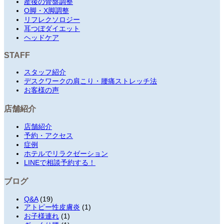
産後の骨盤調整
O脚・X脚調整
リフレクソロジー
耳つぼダイエット
ヘッドケア
STAFF
スタッフ紹介
デスクワークの肩こり・腰痛ストレッチ法
お客様の声
店舗紹介
店舗紹介
予約・アクセス
症例
ホテルでリラクゼーション
LINEで相談予約する！
ブログ
Q&A
(19)
アトピー性皮膚炎
(1)
お子様連れ
(1)