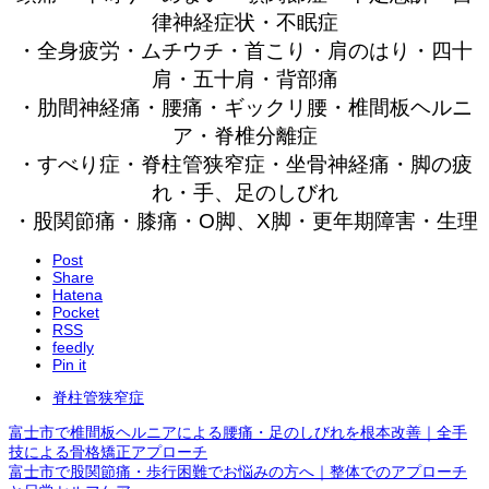
律神経症状・不眠症
・全身疲労・ムチウチ・首こり・肩のはり・四十
肩・五十肩・背部痛
・肋間神経痛・腰痛・ギックリ腰・椎間板ヘルニ
ア・脊椎分離症
・すべり症・脊柱管狭窄症・坐骨神経痛・脚の疲
れ・手、足のしびれ
・股関節痛・膝痛・O脚、X脚・更年期障害・生理
Post
Share
Hatena
Pocket
RSS
feedly
Pin it
脊柱管狭窄症
富士市で椎間板ヘルニアによる腰痛・足のしびれを根本改善｜全手
技による骨格矯正アプローチ
富士市で股関節痛・歩行困難でお悩みの方へ｜整体でのアプローチ