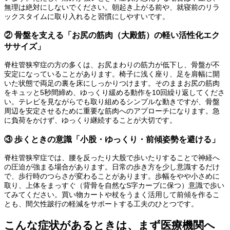
無理は絶対にしないでください。朝起き上がる前や、就寝前のリラ
ックスタイムに取り入れると習慣にしやすいです。
② 骨盤を支える「お尻の筋肉（大殿筋）の軽い活性化エク
ササイズ」
脊柱管狭窄症の方の多くは、お尻まわりの筋力が低下し、骨盤が不
安定になっていることがあります。椅子に浅く座り、足を肩幅に開
いた状態で両足の裏を床にしっかりつけます。そのままお尻の筋肉
をキュッと5秒間締め、ゆっくり緩める動作を10回繰り返してくださ
い。テレビを見ながらでも取り組めるシンプルな動きですが、骨盤
周辺を安定させるために重要な筋肉へのアプローチになります。急
に負荷をかけず、ゆっくり継続することが大切です。
③ 歩くときの意識「小股・ゆっくり・前傾姿勢を避ける」
脊柱管狭窄症では、腰を反ったり大股で歩いたりすることで神経へ
の圧迫が強まる場合があります。日常の歩き方を少し意識するだけ
で、歩行時のつらさが変わることがあります。歩幅をやや小さめに
取り、上体をまっすぐ（背骨を自然なS字カーブに保つ）意識で歩い
てみてください。買い物カートや杖をうまく活用して前傾を作るこ
とも、間欠性跛行の軽減をサポートする工夫のひとつです。
こんな症状があるときは、まず医療機関へ