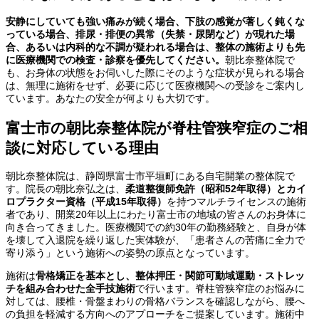
安静にしていても強い痛みが続く場合、下肢の感覚が著しく鈍くな
っている場合、排尿・排便の異常（失禁・尿閉など）が現れた場
合、あるいは内科的な不調が疑われる場合は、整体の施術よりも先
に医療機関での検査・診察を優先してください。
朝比奈整体院で
も、お身体の状態をお伺いした際にそのような症状が見られる場合
は、無理に施術をせず、必要に応じて医療機関への受診をご案内し
ています。あなたの安全が何よりも大切です。
富士市の朝比奈整体院が脊柱管狭窄症のご相
談に対応している理由
朝比奈整体院は、静岡県富士市平垣町にある自宅開業の整体院で
す。院長の朝比奈弘之は、
柔道整復師免許（昭和52年取得）とカイ
ロプラクター資格（平成15年取得）
を持つマルチライセンスの施術
者であり、開業20年以上にわたり富士市の地域の皆さんのお身体に
向き合ってきました。医療機関での約30年の勤務経験と、自身が体
を壊して入退院を繰り返した実体験が、「患者さんの苦痛に全力で
寄り添う」という施術への姿勢の原点となっています。
施術は
骨格矯正を基本とし、整体押圧・関節可動域運動・ストレッ
チを組み合わせた全手技施術
で行います。脊柱管狭窄症のお悩みに
対しては、腰椎・骨盤まわりの骨格バランスを確認しながら、腰へ
の負担を軽減する方向へのアプローチをご提案しています。施術中