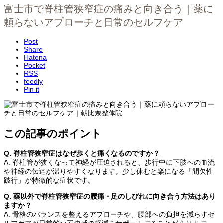
富士市で脊柱管狭窄症の痛みと向き合う｜薬に
頼らないアプローチと日常のセルフケア
Post
Share
Hatena
Pocket
RSS
feedly
Pin it
この記事のポイント
Q. 脊柱管狭窄症はなぜ歩くと痛くなるのですか？
A. 脊柱管が狭くなって神経が圧迫されると、歩行中に下肢への血流
や神経の伝達が滞りやすくなります。少し休むと楽になる「間欠性
跛行」が特徴的な症状です。
Q. 薬以外で脊柱管狭窄症の腰痛・足のしびれに向き合う方法はあり
ますか？
A. 骨格のバランスを整えるアプローチや、腰部への負担を減らすセ