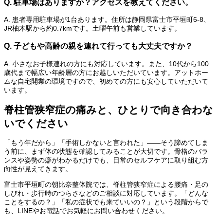
Q. 駐車場はありますか？アクセスを教えてください。
A. 患者専用駐車場が1台あります。住所は静岡県富士市平垣町6-8、
JR柚木駅から約0.7kmです。土曜午前も営業しています。
Q. 子どもや高齢の親を連れて行っても大丈夫ですか？
A. 小さなお子様連れの方にも対応しています。また、10代から100
歳代まで幅広い年齢層の方にお越しいただいています。アットホー
ムな自宅開業の環境ですので、初めての方にも安心していただいて
います。
脊柱管狭窄症の痛みと、ひとりで向き合わな
いでください
「もう年だから」「手術しかないと言われた」——そう諦めてしま
う前に、まず体の状態を確認してみることが大切です。骨格のバラ
ンスや姿勢の癖がわかるだけでも、日常のセルフケアに取り組む方
向性が見えてきます。
富士市平垣町の朝比奈整体院では、脊柱管狭窄症による腰痛・足の
しびれ・歩行時のつらさなどのご相談に対応しています。「どんな
ことをするの？」「私の症状でも来ていいの？」という段階からで
も、LINEやお電話でお気軽にお問い合わせください。