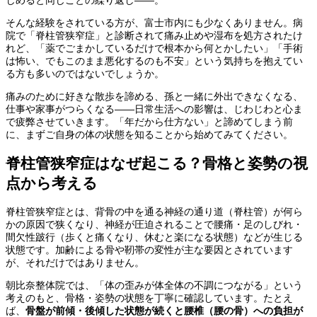
そんな経験をされている方が、富士市内にも少なくありません。病
院で「脊柱管狭窄症」と診断されて痛み止めや湿布を処方されたけ
れど、「薬でごまかしているだけで根本から何とかしたい」「手術
は怖い、でもこのまま悪化するのも不安」という気持ちを抱えてい
る方も多いのではないでしょうか。
痛みのために好きな散歩を諦める、孫と一緒に外出できなくなる、
仕事や家事がつらくなる——日常生活への影響は、じわじわと心ま
で疲弊させていきます。「年だから仕方ない」と諦めてしまう前
に、まずご自身の体の状態を知ることから始めてみてください。
脊柱管狭窄症はなぜ起こる？骨格と姿勢の視
点から考える
脊柱管狭窄症とは、背骨の中を通る神経の通り道（脊柱管）が何ら
かの原因で狭くなり、神経が圧迫されることで腰痛・足のしびれ・
間欠性跛行（歩くと痛くなり、休むと楽になる状態）などが生じる
状態です。加齢による骨や靭帯の変性が主な要因とされています
が、それだけではありません。
朝比奈整体院では、「体の歪みが体全体の不調につながる」という
考えのもと、骨格・姿勢の状態を丁寧に確認しています。たとえ
ば、
骨盤が前傾・後傾した状態が続くと腰椎（腰の骨）への負担が