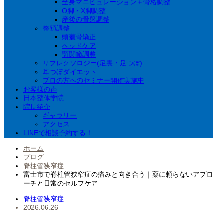
全身マニピュレーション＋骨格調整
O脚・X脚調整
産後の骨盤調整
整顔調整
頭蓋骨矯正
ヘッドケア
顎関節調整
リフレクソロジー(足裏・足つぼ)
耳つぼダイエット
プロの方へのセミナー開催実施中
お客様の声
日本整体学院
院長紹介
ギャラリー
アクセス
LINEで相談予約する！
ホーム
ブログ
脊柱管狭窄症
富士市で脊柱管狭窄症の痛みと向き合う｜薬に頼らないアプロ
ーチと日常のセルフケア
脊柱管狭窄症
2026.06.26