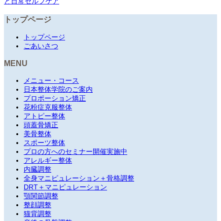
と日常セルフケア
トップページ
トップページ
ごあいさつ
MENU
メニュー・コース
日本整体学院のご案内
プロポーション矯正
花粉症克服整体
アトピー整体
頭蓋骨矯正
美骨整体
スポーツ整体
プロの方へのセミナー開催実施中
アレルギー整体
内臓調整
全身マニピュレーション＋骨格調整
DRT＋マニピュレーション
顎関節調整
整顔調整
猫背調整