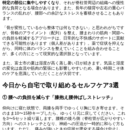
特定の部位に集中しやすくなり
、それが脊柱管周辺の組織への慢性
的な負荷となる場合があります。また、長年の猫背や左右の重心バ
ランスの乱れが、腰部への余計なストレスを蓄積させることもあり
ます。
「骨が変性しているから整体では何もできない」と思われがちです
が、骨格のアライメント（配列）を整え、腰まわりの筋肉・関節へ
の負担を軽減するアプローチは、日常的な不快感のサポートに貢献
できる可能性があります（個人差があります）。薬で症状を抑えな
がら、同時に体のバランスを整えていくことを組み合わせること
が、多くの方にとって現実的な選択肢となっています。
また、富士市の夏は湿度が高く蒸し暑い日が続きます。気温と湿度
の変化は血流や筋肉の緊張にも影響しやすいため、暑い時期こそ体
のケアを意識していただくことが大切です。
今日から自宅で取り組めるセルフケア3選
① 腰への負担を減らす「膝抱え腰伸ばしストレッチ」
仰向けに寝た状態で、両膝を両手でゆっくり胸に引き寄せます。そ
のまま10〜15秒キープしたら、ゆっくり元に戻してください。これ
を3〜5セット繰り返します。腰椎の後ろ側（脊柱管が広がりやすい
方向）へのストレッチとなり、神経への圧迫が一時的に和らぐ方も
います。ただし、痛みが強いときや症状が悪化する場合は中止し、