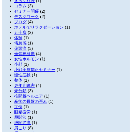
ぎっくり腰
(1)
コラム
(3)
セミナー開催
(2)
デスクワーク
(2)
ブログ
(4)
ホテルでリラクゼーション
(1)
五十肩
(2)
体幹
(1)
倦怠感
(1)
偏頭痛
(3)
坐骨神経痛
(4)
女性ホルモン
(1)
小顔
(1)
小顔美整矯正セミナー
(1)
慢性症状
(1)
整体
(1)
更年期障害
(4)
未分類
(3)
椎間板ヘルニア
(1)
産後の骨盤の歪み
(1)
症例
(1)
眼精疲労
(1)
股関節
(1)
股関節痛
(1)
肩こり
(8)