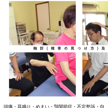
頭痛・耳鳴り・めまい・顎関節症・不定愁訴・自