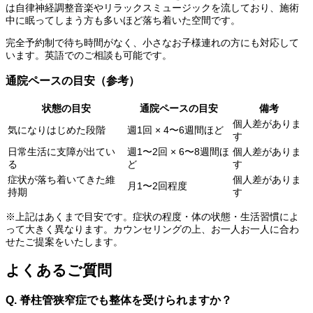
は自律神経調整音楽やリラックスミュージックを流しており、施術
中に眠ってしまう方も多いほど落ち着いた空間です。
完全予約制で待ち時間がなく、小さなお子様連れの方にも対応して
います。英語でのご相談も可能です。
通院ペースの目安（参考）
状態の目安
通院ペースの目安
備考
個人差がありま
気になりはじめた段階
週1回 × 4〜6週間ほど
す
日常生活に支障が出てい
週1〜2回 × 6〜8週間ほ
個人差がありま
る
ど
す
症状が落ち着いてきた維
個人差がありま
月1〜2回程度
持期
す
※上記はあくまで目安です。症状の程度・体の状態・生活習慣によ
って大きく異なります。カウンセリングの上、お一人お一人に合わ
せたご提案をいたします。
よくあるご質問
Q. 脊柱管狭窄症でも整体を受けられますか？