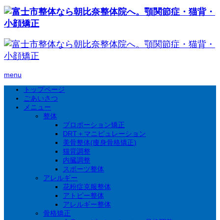
menu
トップページ
ごあいさつ
メニュー
整体
プロポーション矯正
DRT＋マニピュレーション
美骨整体(痩身骨格矯正)
猫背調整
内臓調整
スポーツ整体
アレルギー
花粉症克服整体
アトピー整体
アレルギー整体
骨格矯正