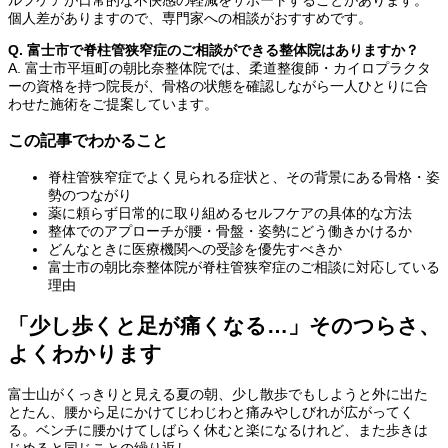
ルフケアが日常的な不快感の軽減をサポートすることがあります。
個人差がありますので、専門家への相談がおすすめです。
Q. 富士市で脊柱管狭窄症のご相談ができる整体院はありますか？
A. 富士市平垣町の朝比奈整体院では、柔道整復師・カイロプラクタ
ーの資格を持つ院長が、骨格の状態を確認しながら一人ひとりに合
わせた施術をご提案しています。
この記事でわかること
脊柱管狭窄症でよく見られる症状と、その背景にある骨格・姿
勢のつながり
薬に頼らず日常的に取り組めるセルフケアの具体的な方法
整体でのアプローチが腰・骨盤・姿勢にどう働きかけるか
どんなときに医療機関への受診を優先すべきか
富士市の朝比奈整体院が脊柱管狭窄症のご相談に対応している
理由
「少し歩くと足が痛くなる…」そのつらさ、
よくわかります
富士山がくっきりと見える夏の朝、少し散歩でもしようと外に出た
とたん、腰から足にかけてじわじわと痛みやしびれが広がってく
る。ベンチに腰かけてしばらく休むと楽になるけれど、また歩きは
じめると同じことの繰り返し——。