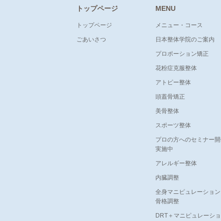
トップページ
MENU
トップページ
メニュー・コース
ごあいさつ
日本整体学院のご案内
プロポーション矯正
花粉症克服整体
アトピー整体
頭蓋骨矯正
美骨整体
スポーツ整体
プロの方へのセミナー開
実施中
アレルギー整体
内臓調整
全身マニピュレーション
骨格調整
DRT＋マニピュレーシ